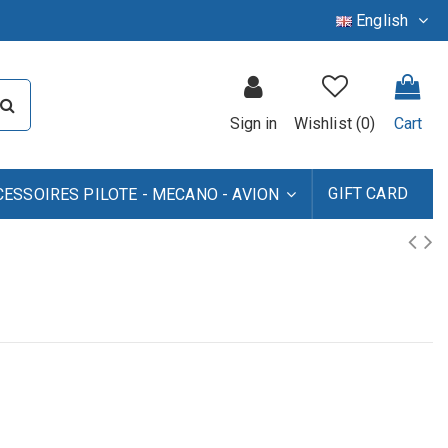
English
Sign in
Wishlist (
0
)
Cart
GIFT CARD
CESSOIRES PILOTE - MECANO - AVION