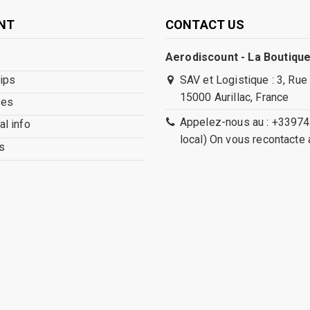
NT
CONTACT US
Aerodiscount - La Boutique
lips
SAV et Logistique : 3, Rue
15000 Aurillac, France
ses
Appelez-nous au : +33974
l info
local) On vous recontacte 
s