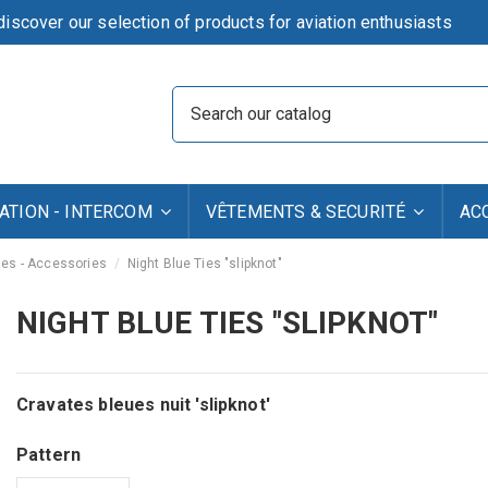
iscover our selection of products for aviation enthusiasts
TION - INTERCOM
VÊTEMENTS & SECURITÉ
AC
ges - Accessories
Night Blue Ties "slipknot"
NIGHT BLUE TIES "SLIPKNOT"
Cravates bleues nuit 'slipknot'
Pattern