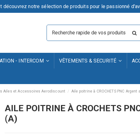
t découvrez notre sélection de produits pour le passionné d'av
TION - INTERCOM
VÊTEMENTS & SECURITÉ
AC
s Ailes et Accessoires Aerodiscount
Aile poitrine à CROCHETS PNC Argent a
AILE POITRINE À CROCHETS PN
(A)