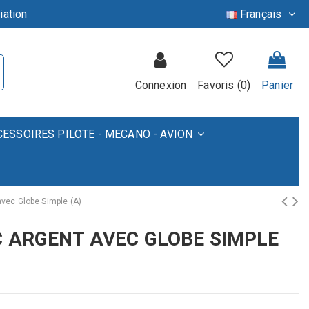
iation
Français
Connexion
Favoris (
0
)
Panier
CESSOIRES PILOTE - MECANO - AVION
vec Globe Simple (A)
C ARGENT AVEC GLOBE SIMPLE