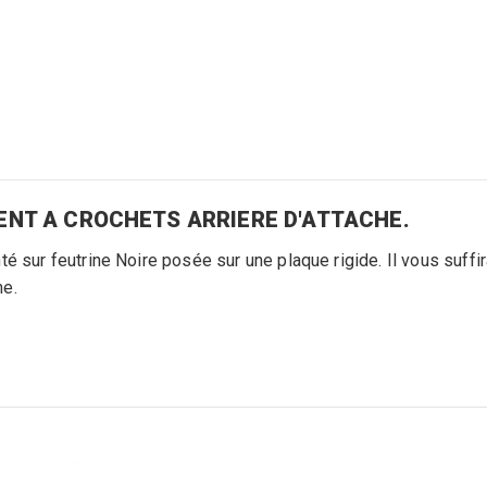
GENT A CROCHETS ARRIERE D'ATTACHE.
é sur feutrine Noire posée sur une plaque rigide. Il vous suffi
me.