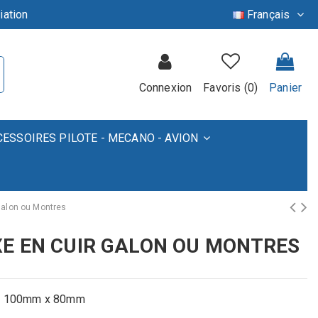
iation
Français
Connexion
Favoris (
0
)
Panier
CESSOIRES PILOTE - MECANO - AVION
 Galon ou Montres
XE EN CUIR GALON OU MONTRES
res 100mm x 80mm