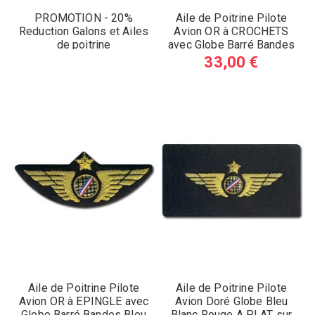
PROMOTION - 20%
Aile de Poitrine Pilote
Reduction Galons et Ailes
Avion OR à CROCHETS
de poitrine
avec Globe Barré Bandes
AERODISCOUNT
Bleu Blanc Rouge (A)
33,00 €
Aile de Poitrine Pilote
Aile de Poitrine Pilote
Avion OR à EPINGLE avec
Avion Doré Globe Bleu
Globe Barré Bandes Bleu
Blanc Rouge A PLAT sur