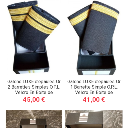
Galons LUXE d'épaules Or
Galons LUXE d'épaules Or
2 Barrettes Simples O.P.L.
1 Barrette Simple O.P.L.
Velcro En Boite de
Velcro En Boite de
Présentation (A)
Présentation (A)
45,00 €
41,00 €