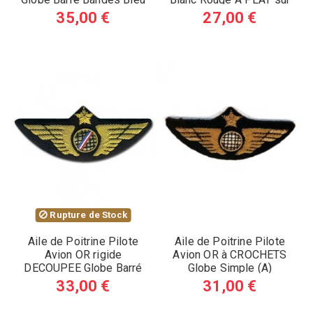
Blanc Rouge (A)
Feutrine A COUDRE (A)
35,00 €
27,00 €
Rupture de Stock
Aile de Poitrine Pilote
Aile de Poitrine Pilote
Avion OR rigide
Avion OR à CROCHETS
DECOUPEE Globe Barré
Globe Simple (A)
Bleu Blanc Rouge sur...
33,00 €
31,00 €