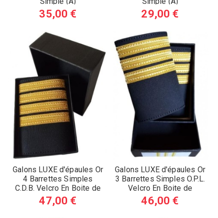
Simple (A)
Simple (A)
35,00 €
29,00 €
Galons LUXE d'épaules Or
Galons LUXE d'épaules Or
4 Barrettes Simples
3 Barrettes Simples O.P.L.
C.D.B. Velcro En Boite de
Velcro En Boite de
Présentation (A)
Présentation (A)
47,00 €
46,00 €