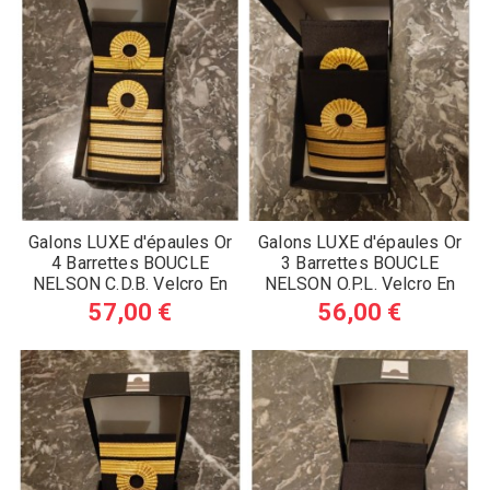
Galons LUXE d'épaules Or
Galons LUXE d'épaules Or
4 Barrettes BOUCLE
3 Barrettes BOUCLE
NELSON C.D.B. Velcro En
NELSON O.P.L. Velcro En
Boite de...
Boite de...
57,00 €
56,00 €