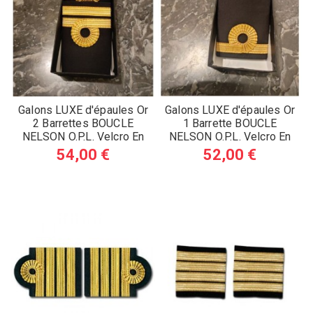
Galons LUXE d'épaules Or
Galons LUXE d'épaules Or
2 Barrettes BOUCLE
1 Barrette BOUCLE
NELSON O.P.L. Velcro En
NELSON O.P.L. Velcro En
Boite de...
Boite de...
54,00 €
52,00 €