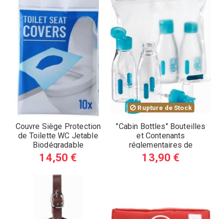
Rupture de Stock
Couvre Siège Protection
"Cabin Bottles" Bouteilles
de Toilette WC Jetable
et Contenants
Biodégradable
réglementaires de
Voyage
14,50 €
13,90 €