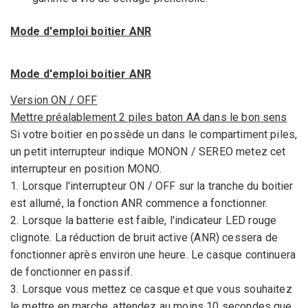
Mode d'emploi boitier ANR
Mode d'emploi boitier ANR
Version
ON / OFF
Mettre préalablement 2 piles baton AA dans le bon sens
Si votre boitier en possède un dans le compartiment piles,
un petit interrupteur indique MONON / SEREO metez cet
interrupteur en position MONO.
1
.
Lorsque l'interrupteur
ON / OFF
sur la tranche du boitier
est allumé,
la fonction
ANR
commence a fonctionner
.
2
.
Lorsque
la batterie
est faible
,
l'indicateur
LED rouge
clignote
.
La
réduction de bruit
active
(ANR) cessera de
fonctionner
après environ une heure. Le casque continuera
de fonctionner en passif.
3
.
Lorsque vous mettez
ce casque
et que vous souhaitez
le
mettre en marche
, attendez
au moins 10 secondes que