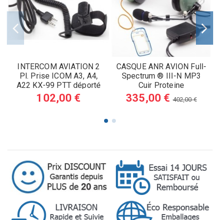
INTERCOM AVIATION 2
CASQUE ANR AVION Full-
Pl. Prise ICOM A3, A4,
Spectrum ® III-N MP3
A22 KX-99 PTT déporté
Cuir Proteine
(O)
102,00 €
335,00 €
402,00 €