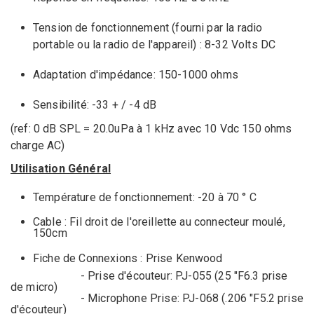
Tension de fonctionnement
(fourni par
la radio
portable ou la radio de l'
appareil)
: 8
-32
Volts
DC
Adaptation d'impédance
:
150-1000
ohms
Sensibilité:
-33
+ /
-4
dB
(ref:
0 dB
SPL
=
20.0uPa
à 1 kHz avec
10 Vdc
150
ohms
charge
AC
)
Utilisation Général
Température de fonctionnement:
-20 à 70 °
C
Cable
:
Fil droit
de l'oreillette au
connecteur
moulé
,
150cm
Fiche de
Connexions
: Prise Kenwood
- Prise d'écouteur
:
PJ-
055 (
25 "
F6.3
prise
de micro
)
- Microphone
Prise:
PJ-
068
(
.206
"
F5.2
prise
d'écouteur
)