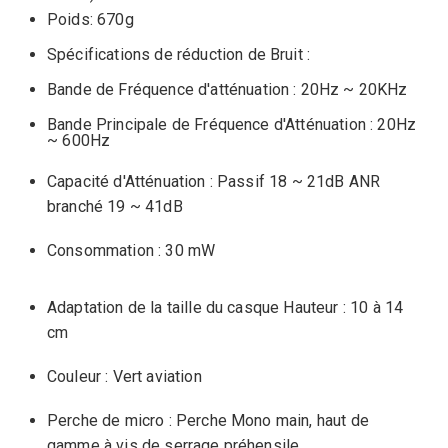
Poids
:
670g
Spécifications
de réduction de Bruit :
Bande de Fréquence
d'atténuation
: 20Hz
~
20KHz
Bande Principale de Fréquence
d'
Atténuation
:
20Hz
~
600Hz
Capacité d'Atténuation
:
Passif 18 ~
21dB ANR
branché 19
~ 41dB
Consommation
:
30 mW
Adaptation de la taille du casque
Hauteur
:
10 à 14
cm
Couleur : Vert aviation
Perche de micro
: Perche Mono
main, haut de
gamme à vis de serrage préhensile.