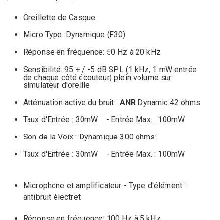
Oreillette de Casque :
Micro Type: Dynamique
(F30)
Réponse en fréquence:
50 Hz
à 20
kHz
Sensibilité:
95
+ / -5
dB
SPL
(
1 kHz, 1
mW
entrée
de chaque côté
écouteur
)
plein volume
sur
simulateur
d'oreille
Atténuation
active du bruit
:
ANR
Dynamic
42
ohms
Taux d'Entrée
:
30mW
- Entrée Max.
:
100mW
S
on de la Voix :
Dynamique
300
ohms
:
Taux d'Entrée
:
30mW
- Entrée Max.
:
100mW
Microphone
et
amplificateur -
Type d'élément
:
antibruit
électret
Réponse en fréquence
: 100 Hz
à 5
kHz