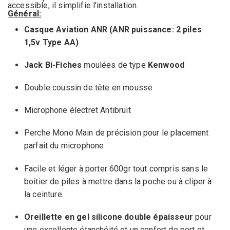
accessible, il simplifie l'installation.
Général:
Casque
Aviation
ANR
(
ANR
puissance
: 2
piles
1,5v Type AA
)
Jack Bi-Fiches
moulées de type
Kenwood
Double
coussin de tête
en mousse
Microphone
électret
Antibruit
P
erche
Mono Main de précision
pour le placement
parfait du microphone
Facile et léger
à porter 600gr tout compris sans le
boitier de piles à mettre dans la poche ou à cliper à
la ceinture.
Oreille
tte
en gel silicone
double épaisseur
pour
une excellente étanchéité et un confort de port et