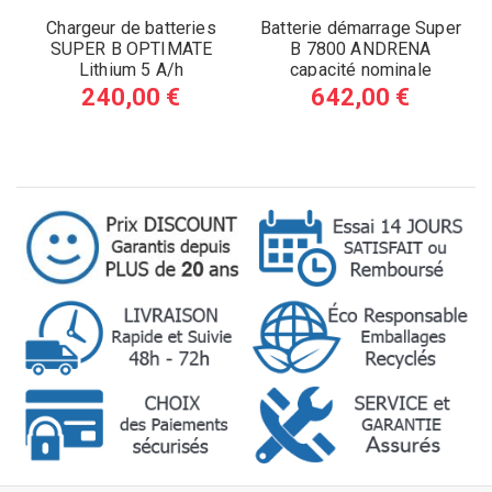
Chargeur de batteries
Batterie démarrage Super
SUPER B OPTIMATE
B 7800 ANDRENA
Lithium 5 A/h
capacité nominale
7,8Ah/103Wh puissance...
240,00 €
642,00 €