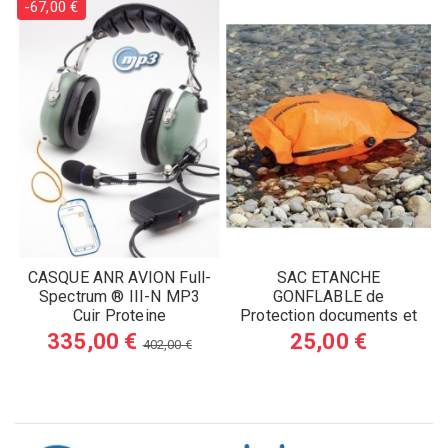
-67,00 €
CASQUE ANR AVION Full-
SAC ETANCHE
Spectrum ® III-N MP3
GONFLABLE de
Cuir Proteine
Protection documents et
Survie Lest 5L
335,00 €
25,00 €
402,00 €