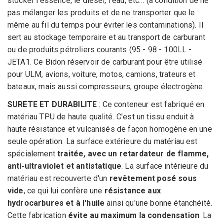
stocker l'essence, le diesel, l'eau, etc… (à condition de ne
pas mélanger les produits et de ne transporter que le
même au fil du temps pour éviter les contaminations). Il
sert au stockage temporaire et au transport de carburant
ou de produits pétroliers courants (95 - 98 - 100LL -
JETA1. Ce Bidon réservoir de carburant pour être utilisé
pour ULM, avions, voiture, motos, camions, trateurs et
bateaux, mais aussi compresseurs, groupe électrogène.
SURETE ET DURABILITE
: Ce conteneur est fabriqué en
matériau TPU de haute qualité. C’est un tissu enduit à
haute résistance et vulcanisés de façon homogène en une
seule opération. La surface extérieure du matériau est
spécialement
traitée, avec un retardateur de flamme,
anti-ultraviolet et antistatique
. La surface intérieure du
matériau est recouverte d'un
revêtement posé sous
vide
, ce qui lui confère une
résistance aux
hydrocarbures et à l'huile
ainsi qu'une bonne étanchéité.
Cette fabrication
évite au maximum la condensation
. La