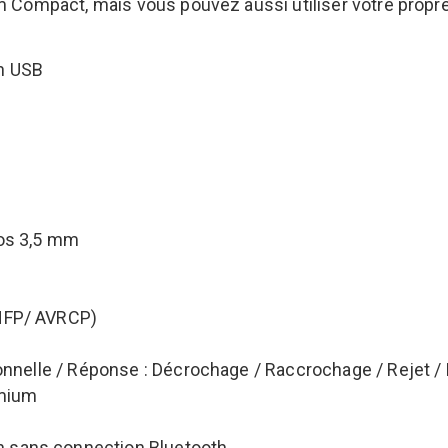
 Compact, mais vous pouvez aussi utiliser votre propr
on USB
dos 3,5 mm
/HFP/ AVRCP)
ionnelle / Réponse : Décrochage / Raccrochage / Rejet /
emium
 sans connection Bluetooth