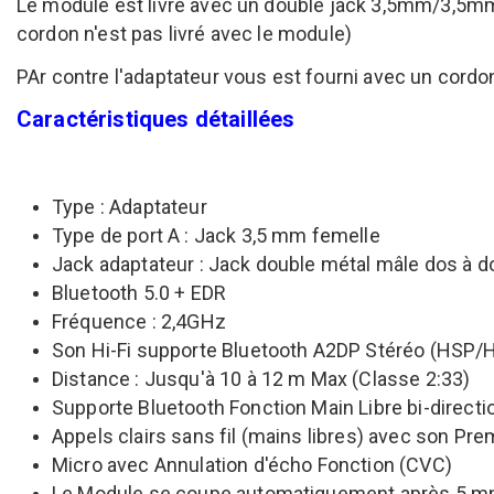
Le module est livré avec un double jack 3,5mm/3,5mm
cordon n'est pas livré avec le module)
PAr contre l'adaptateur vous est fourni avec un cord
Caractéristiques détaillées
Type : Adaptateur
Type de port A : Jack 3,5 mm femelle
Jack adaptateur : Jack double métal mâle dos à 
Bluetooth 5.0 + EDR
Fréquence : 2,4GHz
Son Hi-Fi supporte Bluetooth A2DP Stéréo (HSP
Distance : Jusqu'à 10 à 12 m Max (Classe 2:33)
Supporte Bluetooth Fonction Main Libre bi-direct
Appels clairs sans fil (mains libres) avec son Pr
Micro avec Annulation d'écho Fonction (CVC)
Le Module se coupe automatiquement après 5 mn