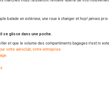
es manches vous l'aisseront l'entière liberté de vos mouvement
mple balade en extérieur, une roue à changer et hop! jamais pr
il se glisse dans une poche.
ller et que le volume des compartiments bagages n'est ni extens
r votre aéroclub, votre entreprise.
uage.
es