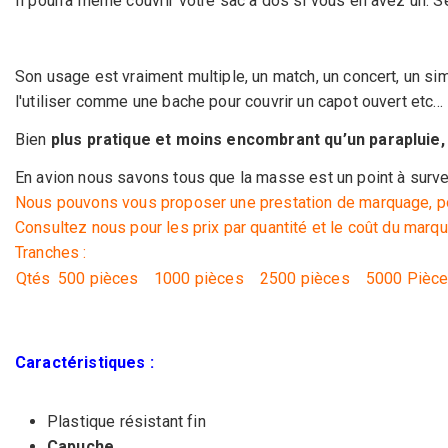
Il pourra même couvrir votre sac à dos si vous en avez un. S
Son usage est vraiment multiple, un match, un concert, un si
l'utiliser comme une bache pour couvrir un capot ouvert etc...
Bien
plus pratique et moins encombrant qu’un parapluie, 
En avion nous savons tous que la masse est un point à survei
Nous pouvons vous proposer une prestation de marquage, pou
Consultez nous pour les prix par quantité et le coût du marq
Tranches :
Qtés
500 pièces
1000 pièces
2500 pièces
5000 Pièc
Caractéristiques :
Plastique résistant fin
Capuche