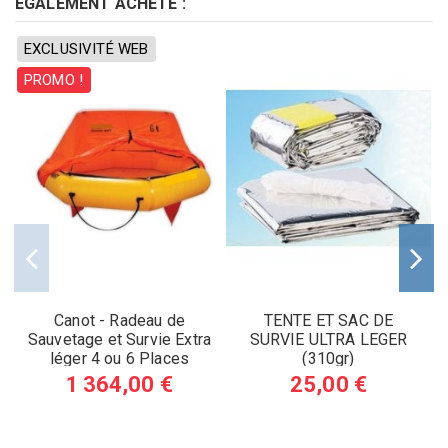
ÉGALEMENT ACHETÉ :
EXCLUSIVITÉ WEB
PROMO !
Canot - Radeau de
TENTE ET SAC DE
Sauvetage et Survie Extra
SURVIE ULTRA LEGER
léger 4 ou 6 Places
(310gr)
(Nouveau Modele)
1 364,00 €
25,00 €