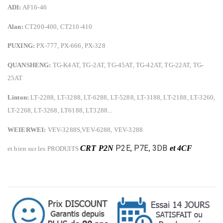
ADI:
AF16-46
Alan:
CT200-400, CT210-410
PUXING:
PX-777, PX-666, PX-328
QUANSHENG:
TG-K4AT, TG-2AT, TG-45AT, TG-42AT, TG-22AT, TG-
25AT
Linton:
LT-2288, LT-3288, LT-6288, LT-5288, LT-3188, LT-2188, LT-3260,
LT-2268, LT-3268, LT6188, LT3288...
WEIERWEI:
VEV-3288S,VEV-6288, VEV-3288
P2E, P7E, 3DB
CRT P2N
et 4CF
et bien sur les PRODUITS