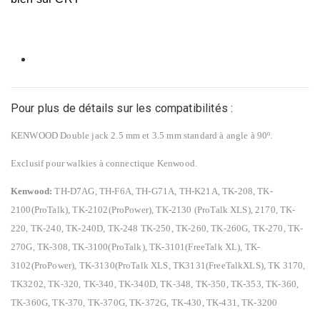
Pour plus de détails sur les compatibilités :
KENWOOD Double jack 2.5 mm et 3.5 mm standard à angle à 90º.
Exclusif pour
walkies
à connectique Kenwood.
Kenwood:
TH-D7AG, TH-F6A, TH-G71A, TH-K21A, TK-208, TK-
2100(ProTalk), TK-2102(ProPower), TK-2130 (ProTalk XLS), 2170, TK-
220, TK-240, TK-240D, TK-248 TK-250, TK-260, TK-260G, TK-270, TK-
270G, TK-308, TK-3100(ProTalk), TK-3101(FreeTalk XL), TK-
3102(ProPower), TK-3130(ProTalk XLS, TK3131(FreeTalkXLS), TK 3170,
TK3202, TK-320, TK-340, TK-340D, TK-348, TK-350, TK-353, TK-360,
TK-360G, TK-370, TK-370G, TK-372G, TK-430, TK-431, TK-3200