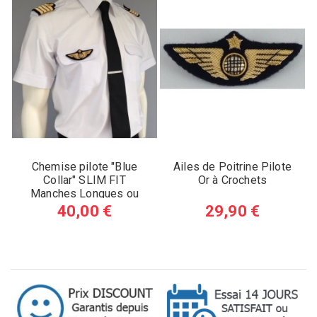
Chemise pilote "Blue
Ailes de Poitrine Pilote
Collar" SLIM FIT
Or à Crochets
Manches Longues ou
Courtes
40,00 €
29,90 €