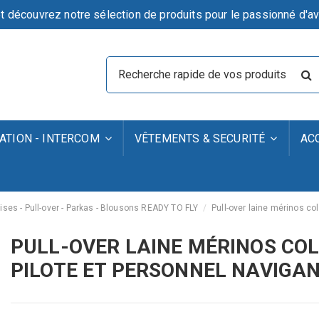
t découvrez notre sélection de produits pour le passionné d'av
TION - INTERCOM
VÊTEMENTS & SECURITÉ
AC
ses - Pull-over - Parkas - Blousons READY TO FLY
Pull-over laine mérinos c
PULL-OVER LAINE MÉRINOS CO
PILOTE ET PERSONNEL NAVIGA