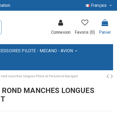
iation
Français
Connexion
Favoris (
0
)
Panier
CESSOIRES PILOTE - MECANO - AVION
ol rond manches longues Pilote et Personnel Navigant
L ROND MANCHES LONGUES
NT