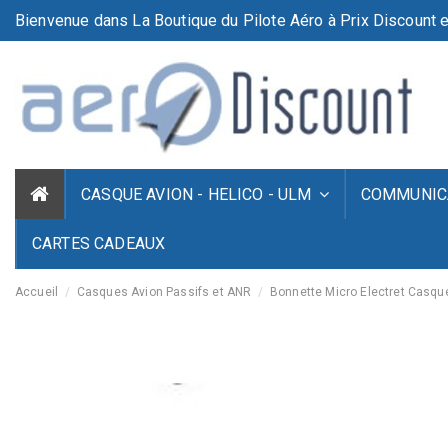
Bienvenue dans La Boutique du Pilote Aéro à Prix Discount e
CASQUE AVION - HELICO - ULM
COMMUNICA
CARTES CADEAUX
Accueil
Casques Avion Passifs et ANR
Bonnette Micro Electret Casque