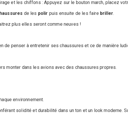
rage et les chiffons : Appuyez sur le bouton march, placez vot
haussures
de les
polir
puis ensuite de les faire
briller
.
aitrez plus elles seront comme neuves !
en de penser à entretenir ses chaussures et ce de manière ludiq
agers monter dans les avions avec des chaussures propres.
chaque environnement.
férant solidité et durabilité dans un ton et un look moderne. So